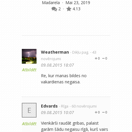
Madarela
· Mai 23, 2019
2
·
4.13
Weatherman
- Dikļu pag.
- 43
novērojumi
0
0
09.08.2015 18:07
Atbildēt
Re, kur manas bildes no
vakardienas negaisa.
Edvards
- Rīga
- 60 novērojumi
E
09.08.2015 10:07
0
0
Vienkārši raudāt gribas, palaist
Atbildēt
garām šādu negaisu rīgā, kurš vairs