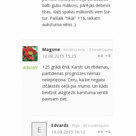
balti gubu mākoņi, pārējās debesis
tīras, daži spalvu mākonīši vien šur
tur. Pašlaik "tikai" +16, laikam
aukstuma vilnis ;)
Magone
- Kocēnu nov.
- 2 novērojumi
10.08.2015 15:35
0
0
+25 grādi ēnā. Karsti. Un rītdienas,
Atbildēt
parītdienas prognozes nemaz
neiepriecina. Ceru, ka tie negaisi
izčākstēs ceļā pie mums. Un kāds
beidzot aizgriezīs karstuma ventili
pavisam ciet.
Edvards
- Rīga
- 60 novērojumi
E
10.08.2015 16:12
0
0