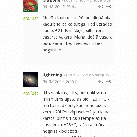
- Kocēnu nov.
- 2 novērojumi
09.08.2015 19:41
0
0
No rīta labi nolija. Pēcpusdienā bija
Atbildēt
kādu brīdi tā kā sutīgs. Tad uzradās
saule. +21. Brīnišķīgs, silts, rēns
vasaras vakars. Mana ideālā vasara
būtu šāda - bez tveices un bez
negaisiem.
lightning
- Līvāni
- 3669 novērojumi
09.08.2015 20:52
0
0
Rīts saulains, silts, bet nakts/rīta
Atbildēt
minimums apstājās pie +20,1*C -
reti tā mēdz būt, kad nenolaižas
zem +20! Priekšpusdienā jau kļuva
karsts, pirms 12.00 temperatūra
sasniedza +28*C, taču tad nāca
negaiss - beidzot! :)