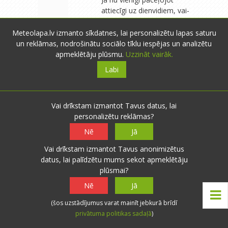
attiecīgi uz dienvidiem, vai-
taisni otrādi- uz ziemeļiem.
Līdzīgi kā daudziem
Meteolapa.lv izmanto sīkdatnes, lai personalizētu lapas saturu
amerikāņiem, arī Ilmāram
un reklāmas, nodrošinātu sociālo tīklu iespējas un analizētu
Dzenim (slavenajam
apmeklētāju plūsmu.
Uzzināt vairāk.
dziesminiekam) ir viena
Labi
māja Floridā un otra kaut
kur ASV vidusdaļā (katra
savam gadalaikam).
Vai drīkstam izmantot Tavus datus, lai
personalizētu reklāmas?
Nē
Jā
lightning
- Līvāni
- 3669
Vai drīkstam izmantot Tavus anonimizētus
novērojumi
0
0
datus, lai palīdzētu mums sekot apmeklētāju
10.08.2015 23:39
Atbildēt
plūsmai?
Man enerģija pazūd
Nē
Jā
rudens otrajā pusē, ja
iestājas ilgstošs slapjš un
(šos uzstādījumus varat mainīt jebkurā brīdī
tumšs laiks ar lielu
privātuma politikas sadaļā
)
mitrumu. Tad bieži klāt ir