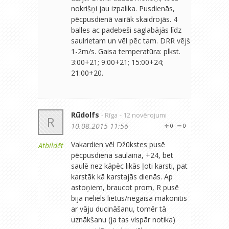
nokrišņi jau izpalika. Pusdienās,
pēcpusdienā vairāk skaidrojās. 4
balles ac padebeši saglabājās līdz
saulrietam un vēl pēc tam. DRR vējš
1-2m/s. Gaisa temperatūra: plkst.
3:00+21; 9:00+21; 15:00+24;
21:00+20.
Rūdolfs
- Rīga
- 12 novērojumi
R
10.08.2015 11:56
0
0
Vakardien vēl Džūkstes pusē
Atbildēt
pēcpusdiena saulaina, +24, bet
saulē nez kāpēc likās ļoti karsti, pat
karstāk kā karstajās dienās. Ap
astoņiem, braucot prom, R pusē
bija neliels lietus/negaisa mākonītis
ar vāju ducināšanu, tomēr tā
uznākšanu (ja tas vispār notika)