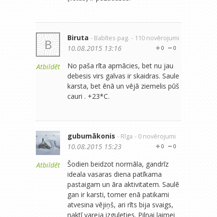
Biruta
- Babītes pag.
- 110 novērojumi
B
10.08.2015 13:16
0
0
No paša rīta apmācies, bet nu jau
Atbildēt
debesis virs galvas ir skaidras. Saule
karsta, bet ēnā un vējā ziemelis pūš
cauri . +23*C.
gubumākonis
- Rīga
- 0 novērojumi
10.08.2015 15:23
0
0
Šodien beidzot normāla, gandrīz
Atbildēt
ideala vasaras diena patīkama
pastaigam un āra aktivitatem. Saulē
gan ir karsti, tomer enā patikami
atvesina vējiņš, ari rīts bija svaigs,
naktī vareja izguleties. Pilnai laimei