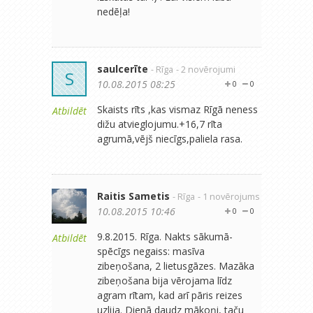
nedēļa!
saulcerīte
- Rīga
- 2 novērojumi
S
10.08.2015 08:25
0
0
Skaists rīts ,kas vismaz Rīgā neness
Atbildēt
dižu atvieglojumu.+16,7 rīta
agrumā,vējš niecīgs,paliela rasa.
Raitis Sametis
- Rīga
- 1 novērojums
10.08.2015 10:46
0
0
9.8.2015. Rīga. Nakts sākumā-
Atbildēt
spēcīgs negaiss: masīva
zibeņošana, 2 lietusgāzes. Mazāka
zibeņošana bija vērojama līdz
agram rītam, kad arī pāris reizes
uzlija. Dienā daudz mākoņi, taču