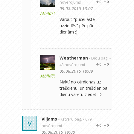
novērojums
0
0
09.08.2015 18:07
Atbildēt
Varbūt "pūcei aste
uzziedēs" pēc pāris
dienām ;)
Weatherman
- Dikļu pag.
-
43 novērojumi
0
0
09.08.2015 18:09
Atbildēt
Naktī no otrdienas uz
trešdienu, un trešdien pa
dienu varētu ziedēt :D
Viljams
- Katvaru pag.
- 679
V
novērojumi
0
0
09.08.2015 19:00