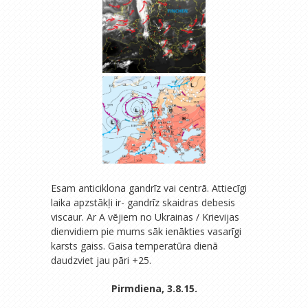
Esam anticiklona gandrīz vai centrā. Attiecīgi
laika apzstākļi ir- gandrīz skaidras debesis
viscaur. Ar A vējiem no Ukrainas / Krievijas
dienvidiem pie mums sāk ienākties vasarīgi
karsts gaiss. Gaisa temperatūra dienā
daudzviet jau pāri +25.
Pirmdiena, 3.8.15.