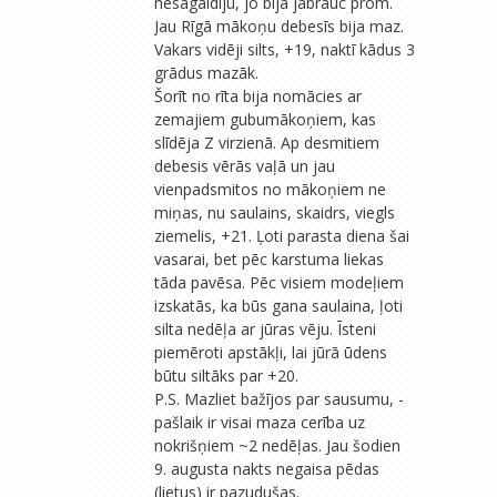
nesagaidīju, jo bija jābrauc prom.
Jau Rīgā mākoņu debesīs bija maz.
Vakars vidēji silts, +19, naktī kādus 3
grādus mazāk.
Šorīt no rīta bija nomācies ar
zemajiem gubumākoņiem, kas
slīdēja Z virzienā. Ap desmitiem
debesis vērās vaļā un jau
vienpadsmitos no mākoņiem ne
miņas, nu saulains, skaidrs, viegls
ziemelis, +21. Ļoti parasta diena šai
vasarai, bet pēc karstuma liekas
tāda pavēsa. Pēc visiem modeļiem
izskatās, ka būs gana saulaina, ļoti
silta nedēļa ar jūras vēju. Īsteni
piemēroti apstākļi, lai jūrā ūdens
būtu siltāks par +20.
P.S. Mazliet bažījos par sausumu, -
pašlaik ir visai maza cerība uz
nokrišņiem ~2 nedēļas. Jau šodien
9. augusta nakts negaisa pēdas
(lietus) ir pazudušas.