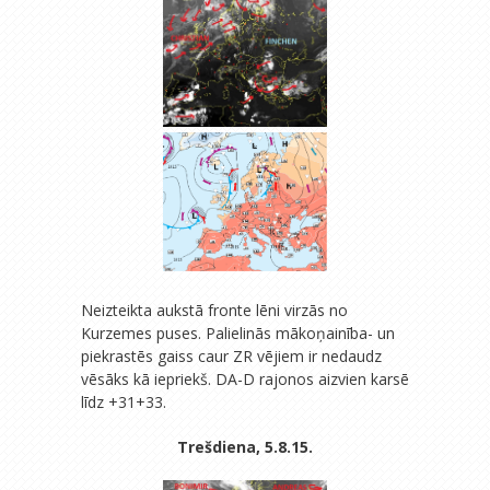
Neizteikta aukstā fronte lēni virzās no
Kurzemes puses. Palielinās mākoņainība- un
piekrastēs gaiss caur ZR vējiem ir nedaudz
vēsāks kā iepriekš. DA-D rajonos aizvien karsē
līdz +31+33.
Trešdiena, 5.8.15.