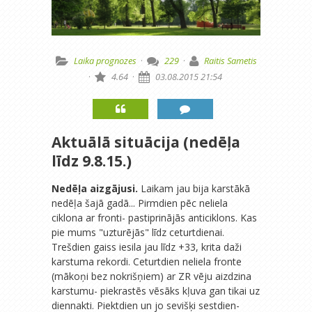
Laika prognozes
·
229
·
Raitis Sametis
·
4.64
·
03.08.2015 21:54
Aktuālā situācija (nedēļa
līdz 9.8.15.)
Nedēļa aizgājusi.
Laikam jau bija karstākā
nedēļa šajā gadā... Pirmdien pēc neliela
ciklona ar fronti- pastiprinājās anticiklons. Kas
pie mums "uzturējās" līdz ceturtdienai.
Trešdien gaiss iesila jau līdz +33, krita daži
karstuma rekordi. Ceturtdien neliela fronte
(mākoņi bez nokrišņiem) ar ZR vēju aizdzina
karstumu- piekrastēs vēsāks kļuva gan tikai uz
diennakti. Piektdien un jo sevišķi sestdien-