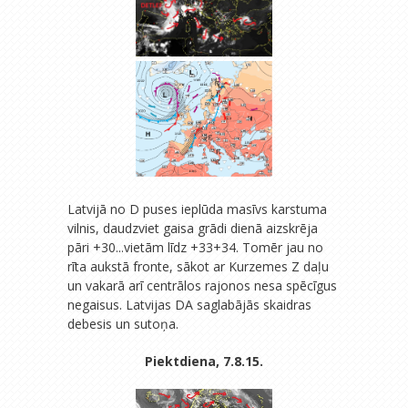
Latvijā no D puses ieplūda masīvs karstuma
vilnis, daudzviet gaisa grādi dienā aizskrēja
pāri +30...vietām līdz +33+34. Tomēr jau no
rīta aukstā fronte, sākot ar Kurzemes Z daļu
un vakarā arī centrālos rajonos nesa spēcīgus
negaisus. Latvijas DA saglabājās skaidras
debesis un sutoņa.
Piektdiena, 7.8.15.