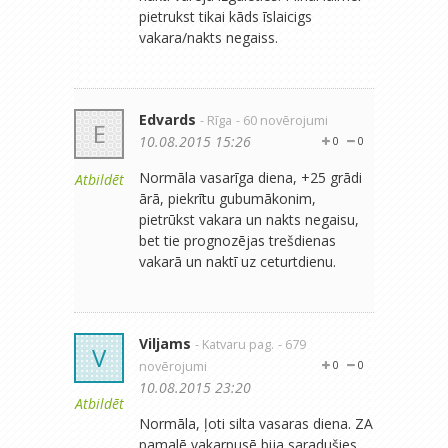
pietrukst tikai kāds īslaicigs
vakara/nakts negaiss.
Edvards
- Rīga
- 60 novērojumi
E
10.08.2015 15:26
0
0
Normāla vasarīga diena, +25 grādi
Atbildēt
ārā, piekrītu gubumākonim,
pietrūkst vakara un nakts negaisu,
bet tie prognozējas trešdienas
vakarā un naktī uz ceturtdienu.
Viljams
- Katvaru pag.
- 679
V
novērojumi
0
0
10.08.2015 23:20
Atbildēt
Normāla, ļoti silta vasaras diena. ZA
pamalē vakarpusē bija saradušies