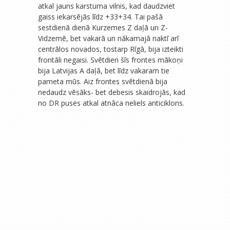
atkal jauns karstuma vilnis, kad daudzviet
gaiss iekarsējās līdz +33+34. Tai pašā
sestdienā dienā Kurzemes Z daļā un Z-
Vidzemē, bet vakarā un nākamajā naktī arī
centrālos novados, tostarp Rīgā, bija izteikti
frontāli negaisi. Svētdien šīs frontes mākoņi
bija Latvijas A daļā, bet līdz vakaram tie
pameta mūs. Aiz frontes svētdienā bija
nedaudz vēsāks- bet debesis skaidrojās, kad
no DR puses atkal atnāca neliels anticiklons.