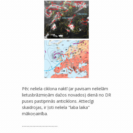
Pēc neliela ciklona naktī (ar pavisam nelielām
lietusbrāzmiņām dažos novados) dienā no DR
puses pastiprinās anticiklons. Attiecīgi
skaidrojas, ir ļoti neliela "laba laika"
mākoņainība.
------------------------