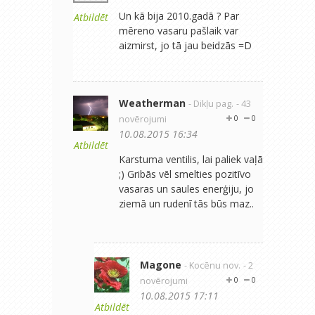
Un kā bija 2010.gadā ? Par
Atbildēt
mēreno vasaru pašlaik var
aizmirst, jo tā jau beidzās =D
Weatherman
- Dikļu pag.
- 43
novērojumi
0
0
10.08.2015 16:34
Atbildēt
Karstuma ventilis, lai paliek vaļā
;) Gribās vēl smelties pozitīvo
vasaras un saules enerģiju, jo
ziemā un rudenī tās būs maz..
Magone
- Kocēnu nov.
- 2
novērojumi
0
0
10.08.2015 17:11
Atbildēt