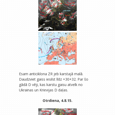
Esam anticiklona ZR jeb karstajā malā.
Daudzviet gaiss iesilst līdz +30+32. Par šo
gādā D vēji, kas karstu gaisu atvelk no
Ukrainas un Krievijas D daļas.
Otrdiena, 4.8.15.