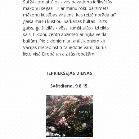
Sat24.com attēlos
- virs pavadoņa iefiksētās
mākoņu segas - ir ar manu roku pārzīmēts
mākoņu kustības virziens, kas reizē norāda arī
gaisa masu kustību. Sarkanās bultas - silts
gaiss, gaiši zilās - vēss; tumši zilās - izteikts
sals. Ciklonu centri apzīmēti ar riņķa veida
bultām. Pie cikloniem un anticikloniem - ir
Vācijas meteoinstitūta iedotie vārdi, kurus
lieto visā Eiropā un aiz tās robežām.
------------------------
IEPRIEKŠĒJĀS DIENĀS
Svētdiena, 9.8.15.