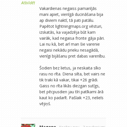
Atbildēt
Vakardienas negaiss pamanījās
mani apiet, vienīgā ducināšana bija
ap diviem naktī, tā pati patālu.
Papētot lightningmaps.org vēsturi,
izskatās, ka vajadzēja būt kam
vairāk, kad negaisa fronte gāja pāri.
Lai nu kā, bet arī man šie varenie
negaisi nekādu prieku nesagādā,
vienīgi bijāšanu pret dabas varenību.
Šodien bez lietus, ja neskaita sīko
rasu no rīta. Diena silta, bet vairs ne
tik traki kā vakar, tikai +26 grādi.
Gaiss no rīta likās diezgan sutīgs,
bet pēcpusdien jau tīri patīkami ārā
kaut ko padarīt. Pašlaik +23, neliels
vējiņš.
Magone