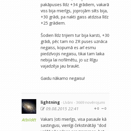
pakāpusies līdz +34 grādiem, vakarā
viss bija mierīgs, joprojām silts bija,
+30 grādi, pa nakti gaiss atdzisa līdz
+25 grādiem.
Šodien līdz trijiem tur bija karsti, +30
grādi, pēc tam no ZR puses uznāca
negaiss, kopumā es arī esmu
piedzīvojis negaisu, tikai tam laika
nebija lai nofilmētu, jo uz Rīgu
vajadzēja jau braukt.
Gaidu nākamo negaisu!
lightning
- Līvāni
- 3669 novērojumi
09.08.2015 22:41
0
0
Vakars ļoti mierīgs, visa pasaule kā
Atbildēt
sastingusi, vienīgi čirkstinātāji "dod