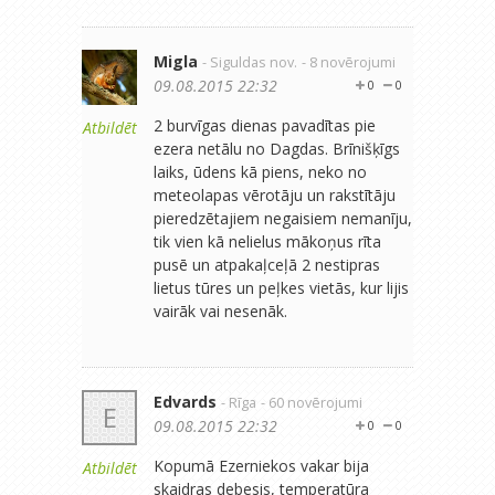
Migla
- Siguldas nov.
- 8 novērojumi
09.08.2015 22:32
0
0
2 burvīgas dienas pavadītas pie
Atbildēt
ezera netālu no Dagdas. Brīnišķīgs
laiks, ūdens kā piens, neko no
meteolapas vērotāju un rakstītāju
pieredzētajiem negaisiem nemanīju,
tik vien kā nelielus mākoņus rīta
pusē un atpakaļceļā 2 nestipras
lietus tūres un peļkes vietās, kur lijis
vairāk vai nesenāk.
Edvards
- Rīga
- 60 novērojumi
E
09.08.2015 22:32
0
0
Kopumā Ezerniekos vakar bija
Atbildēt
skaidras debesis, temperatūra