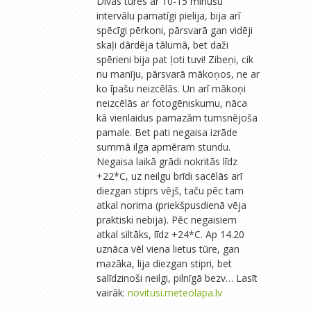
Divās tūrēs ar 10-15 minūšu
intervālu pamatīgi pielija, bija arī
spēcīgi pērkoni, pārsvarā gan vidēji
skaļi dārdēja tālumā, bet daži
spērieni bija pat ļoti tuvi! Zibeņi, cik
nu manīju, pārsvarā mākoņos, ne ar
ko īpašu neizcēlās. Un arī mākoņi
neizcēlās ar fotogēniskumu, nāca
kā vienlaidus pamazām tumsnējoša
pamale. Bet pati negaisa izrāde
summā ilga apmēram stundu.
Negaisa laikā grādi nokritās līdz
+22*C, uz neilgu brīdi sacēlās arī
diezgan stiprs vējš, taču pēc tam
atkal norima (priekšpusdienā vēja
praktiski nebija). Pēc negaisiem
atkal siltāks, līdz +24*C. Ap 14.20
uznāca vēl viena lietus tūre, gan
mazāka, lija diezgan stipri, bet
salīdzinoši neilgi, pilnīgā bezv… Lasīt
vairāk:
novitusi.meteolapa.lv