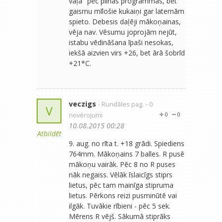
vaļā" pēc pilnas programmas, bet
gaismu mīlošie kukaiņi gar laternām
spieto. Debesis daļēji mākoņainas,
vēja nav. Vēsumu joprojām nejūt,
istabu vēdināšana īpaši nesokas,
iekšā aizvien virs +26, bet ārā šobrīd
+21*C.
veczigs
- Rundāles pag.
- 0
V
novērojumi
0
0
10.08.2015 00:28
Atbildēt
9. aug. no rīta t. +18 grādi. Spiediens
764mm. Mākoņains 7 balles. R pusē
mākoņu vairāk. Pēc 8 no R puses
nāk negaiss. Vēlāk īslaicīgs stiprs
lietus, pēc tam mainīga stipruma
lietus. Pērkons reizi pusminūtē vai
ilgāk. Tuvākie rībieni - pēc 5 sek.
Mērens R vējš. Sākumā stiprāks