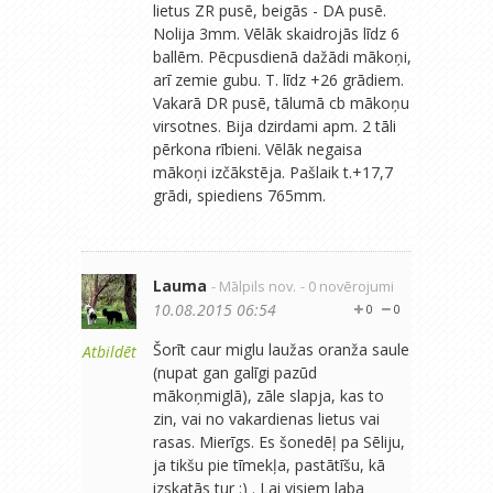
lietus ZR pusē, beigās - DA pusē.
Nolija 3mm. Vēlāk skaidrojās līdz 6
ballēm. Pēcpusdienā dažādi mākoņi,
arī zemie gubu. T. līdz +26 grādiem.
Vakarā DR pusē, tālumā cb mākoņu
virsotnes. Bija dzirdami apm. 2 tāli
pērkona rībieni. Vēlāk negaisa
mākoņi izčākstēja. Pašlaik t.+17,7
grādi, spiediens 765mm.
Lauma
- Mālpils nov.
- 0 novērojumi
10.08.2015 06:54
0
0
Šorīt caur miglu laužas oranža saule
Atbildēt
(nupat gan galīgi pazūd
mākoņmiglā), zāle slapja, kas to
zin, vai no vakardienas lietus vai
rasas. Mierīgs. Es šonedēļ pa Sēliju,
ja tikšu pie tīmekļa, pastātīšu, kā
izskatās tur :) . Lai visiem laba