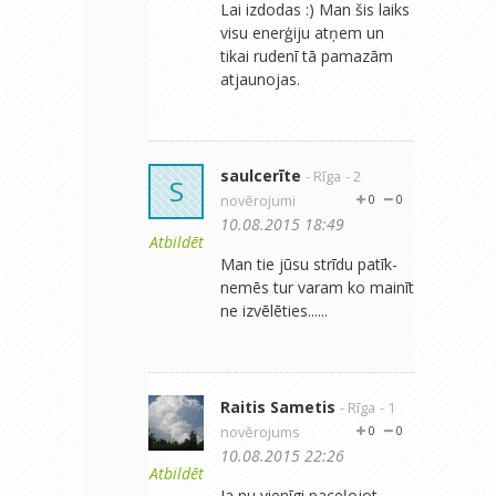
Lai izdodas :) Man šis laiks
visu enerģiju atņem un
tikai rudenī tā pamazām
atjaunojas.
saulcerīte
- Rīga
- 2
S
novērojumi
0
0
10.08.2015 18:49
Atbildēt
Man tie jūsu strīdu patīk-
nemēs tur varam ko mainīt
ne izvēlēties......
Raitis Sametis
- Rīga
- 1
novērojums
0
0
10.08.2015 22:26
Atbildēt
Ja nu vienīgi paceļojot