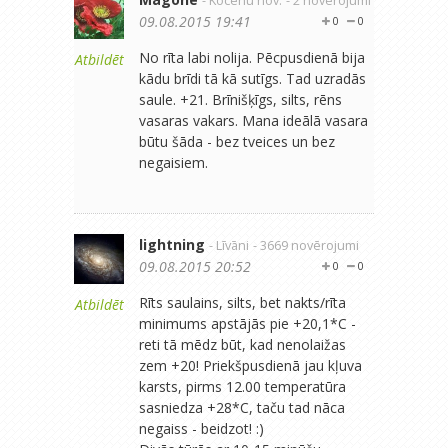
- Kocēnu nov.
- 2 novērojumi
09.08.2015 19:41
0
0
No rīta labi nolija. Pēcpusdienā bija
Atbildēt
kādu brīdi tā kā sutīgs. Tad uzradās
saule. +21. Brīnišķīgs, silts, rēns
vasaras vakars. Mana ideālā vasara
būtu šāda - bez tveices un bez
negaisiem.
lightning
- Līvāni
- 3669 novērojumi
09.08.2015 20:52
0
0
Rīts saulains, silts, bet nakts/rīta
Atbildēt
minimums apstājās pie +20,1*C -
reti tā mēdz būt, kad nenolaižas
zem +20! Priekšpusdienā jau kļuva
karsts, pirms 12.00 temperatūra
sasniedza +28*C, taču tad nāca
negaiss - beidzot! :)