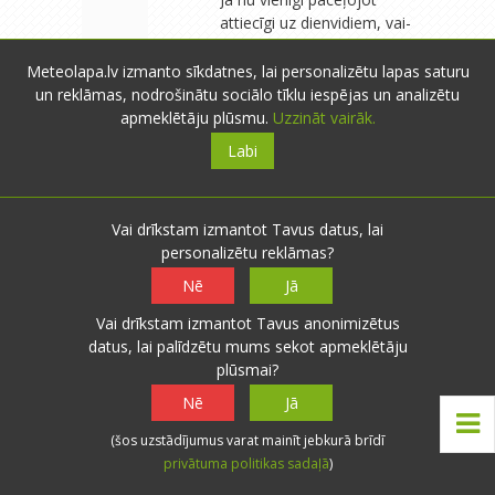
attiecīgi uz dienvidiem, vai-
taisni otrādi- uz ziemeļiem.
Līdzīgi kā daudziem
Meteolapa.lv izmanto sīkdatnes, lai personalizētu lapas saturu
amerikāņiem, arī Ilmāram
un reklāmas, nodrošinātu sociālo tīklu iespējas un analizētu
Dzenim (slavenajam
apmeklētāju plūsmu.
Uzzināt vairāk.
dziesminiekam) ir viena
Labi
māja Floridā un otra kaut
kur ASV vidusdaļā (katra
savam gadalaikam).
Vai drīkstam izmantot Tavus datus, lai
personalizētu reklāmas?
Nē
Jā
lightning
- Līvāni
- 3669
Vai drīkstam izmantot Tavus anonimizētus
novērojumi
0
0
datus, lai palīdzētu mums sekot apmeklētāju
10.08.2015 23:39
Atbildēt
plūsmai?
Man enerģija pazūd
Nē
Jā
rudens otrajā pusē, ja
iestājas ilgstošs slapjš un
(šos uzstādījumus varat mainīt jebkurā brīdī
tumšs laiks ar lielu
privātuma politikas sadaļā
)
mitrumu. Tad bieži klāt ir