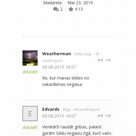
Madarela
· Mai 23, 2019
2
·
4.13
Weatherman
- Dikļu pag.
- 43
novērojumi
0
0
09.08.2015 18:07
Atbildēt
Re, kur manas bildes no
vakardienas negaisa.
Edvards
- Rīga
- 60 novērojumi
E
09.08.2015 10:07
0
0
Vienkārši raudāt gribas, palaist
Atbildēt
garām šādu negaisu rīgā, kurš vairs