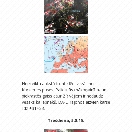
Neizteikta aukstā fronte lēni virzās no
Kurzemes puses. Palielinās mākoņainība- un
piekrastēs gaiss caur ZR vējiem ir nedaudz
vēsāks kā iepriekš. DA-D rajonos aizvien karsē
līdz +31+33.
Trešdiena, 5.8.15.