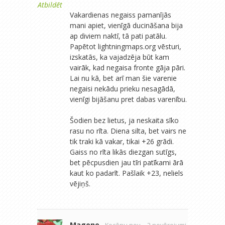
Atbildēt
Vakardienas negaiss pamanījās
mani apiet, vienīgā ducināšana bija
ap diviem naktī, tā pati patālu.
Papētot lightningmaps.org vēsturi,
izskatās, ka vajadzēja būt kam
vairāk, kad negaisa fronte gāja pāri.
Lai nu kā, bet arī man šie varenie
negaisi nekādu prieku nesagādā,
vienīgi bijāšanu pret dabas varenību.
Šodien bez lietus, ja neskaita sīko
rasu no rīta. Diena silta, bet vairs ne
tik traki kā vakar, tikai +26 grādi.
Gaiss no rīta likās diezgan sutīgs,
bet pēcpusdien jau tīri patīkami ārā
kaut ko padarīt. Pašlaik +23, neliels
vējiņš.
Magone