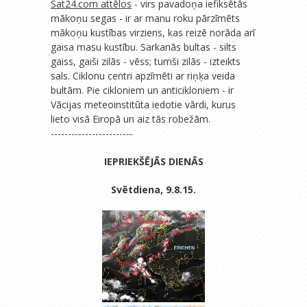
Sat24.com attēlos
- virs pavadoņa iefiksētās
mākoņu segas - ir ar manu roku pārzīmēts
mākoņu kustības virziens, kas reizē norāda arī
gaisa masu kustību. Sarkanās bultas - silts
gaiss, gaiši zilās - vēss; tumši zilās - izteikts
sals. Ciklonu centri apzīmēti ar riņķa veida
bultām. Pie cikloniem un anticikloniem - ir
Vācijas meteoinstitūta iedotie vārdi, kurus
lieto visā Eiropā un aiz tās robežām.
------------------------
IEPRIEKŠĒJĀS DIENĀS
Svētdiena, 9.8.15.