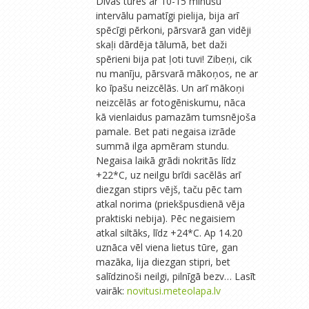
Divās tūrēs ar 10-15 minūšu
intervālu pamatīgi pielija, bija arī
spēcīgi pērkoni, pārsvarā gan vidēji
skaļi dārdēja tālumā, bet daži
spērieni bija pat ļoti tuvi! Zibeņi, cik
nu manīju, pārsvarā mākoņos, ne ar
ko īpašu neizcēlās. Un arī mākoņi
neizcēlās ar fotogēniskumu, nāca
kā vienlaidus pamazām tumsnējoša
pamale. Bet pati negaisa izrāde
summā ilga apmēram stundu.
Negaisa laikā grādi nokritās līdz
+22*C, uz neilgu brīdi sacēlās arī
diezgan stiprs vējš, taču pēc tam
atkal norima (priekšpusdienā vēja
praktiski nebija). Pēc negaisiem
atkal siltāks, līdz +24*C. Ap 14.20
uznāca vēl viena lietus tūre, gan
mazāka, lija diezgan stipri, bet
salīdzinoši neilgi, pilnīgā bezv… Lasīt
vairāk:
novitusi.meteolapa.lv