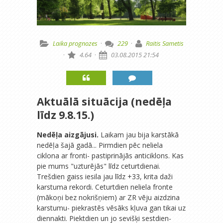
Laika prognozes
·
229
·
Raitis Sametis
·
4.64
·
03.08.2015 21:54
Aktuālā situācija (nedēļa
līdz 9.8.15.)
Nedēļa aizgājusi.
Laikam jau bija karstākā
nedēļa šajā gadā... Pirmdien pēc neliela
ciklona ar fronti- pastiprinājās anticiklons. Kas
pie mums "uzturējās" līdz ceturtdienai.
Trešdien gaiss iesila jau līdz +33, krita daži
karstuma rekordi. Ceturtdien neliela fronte
(mākoņi bez nokrišņiem) ar ZR vēju aizdzina
karstumu- piekrastēs vēsāks kļuva gan tikai uz
diennakti. Piektdien un jo sevišķi sestdien-