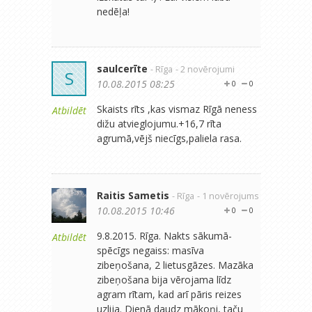
nedēļa!
saulcerīte
- Rīga
- 2 novērojumi
S
10.08.2015 08:25
0
0
Skaists rīts ,kas vismaz Rīgā neness
Atbildēt
dižu atvieglojumu.+16,7 rīta
agrumā,vējš niecīgs,paliela rasa.
Raitis Sametis
- Rīga
- 1 novērojums
10.08.2015 10:46
0
0
9.8.2015. Rīga. Nakts sākumā-
Atbildēt
spēcīgs negaiss: masīva
zibeņošana, 2 lietusgāzes. Mazāka
zibeņošana bija vērojama līdz
agram rītam, kad arī pāris reizes
uzlija. Dienā daudz mākoņi, taču