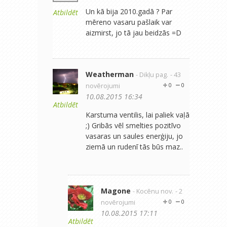
Un kā bija 2010.gadā ? Par
Atbildēt
mēreno vasaru pašlaik var
aizmirst, jo tā jau beidzās =D
Weatherman
- Dikļu pag.
- 43
novērojumi
0
0
10.08.2015 16:34
Atbildēt
Karstuma ventilis, lai paliek vaļā
;) Gribās vēl smelties pozitīvo
vasaras un saules enerģiju, jo
ziemā un rudenī tās būs maz..
Magone
- Kocēnu nov.
- 2
novērojumi
0
0
10.08.2015 17:11
Atbildēt