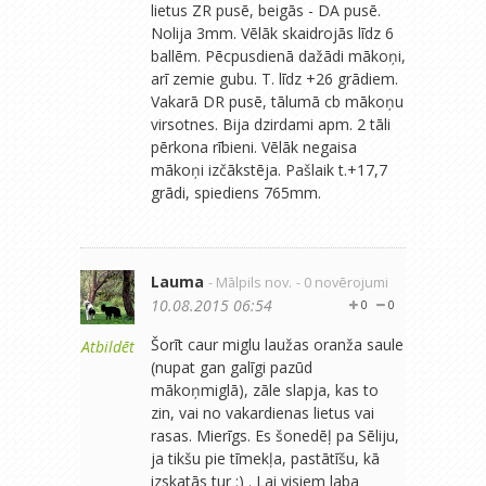
lietus ZR pusē, beigās - DA pusē.
Nolija 3mm. Vēlāk skaidrojās līdz 6
ballēm. Pēcpusdienā dažādi mākoņi,
arī zemie gubu. T. līdz +26 grādiem.
Vakarā DR pusē, tālumā cb mākoņu
virsotnes. Bija dzirdami apm. 2 tāli
pērkona rībieni. Vēlāk negaisa
mākoņi izčākstēja. Pašlaik t.+17,7
grādi, spiediens 765mm.
Lauma
- Mālpils nov.
- 0 novērojumi
10.08.2015 06:54
0
0
Šorīt caur miglu laužas oranža saule
Atbildēt
(nupat gan galīgi pazūd
mākoņmiglā), zāle slapja, kas to
zin, vai no vakardienas lietus vai
rasas. Mierīgs. Es šonedēļ pa Sēliju,
ja tikšu pie tīmekļa, pastātīšu, kā
izskatās tur :) . Lai visiem laba