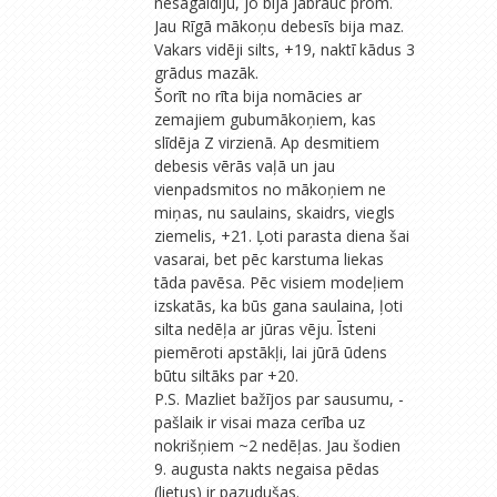
nesagaidīju, jo bija jābrauc prom.
Jau Rīgā mākoņu debesīs bija maz.
Vakars vidēji silts, +19, naktī kādus 3
grādus mazāk.
Šorīt no rīta bija nomācies ar
zemajiem gubumākoņiem, kas
slīdēja Z virzienā. Ap desmitiem
debesis vērās vaļā un jau
vienpadsmitos no mākoņiem ne
miņas, nu saulains, skaidrs, viegls
ziemelis, +21. Ļoti parasta diena šai
vasarai, bet pēc karstuma liekas
tāda pavēsa. Pēc visiem modeļiem
izskatās, ka būs gana saulaina, ļoti
silta nedēļa ar jūras vēju. Īsteni
piemēroti apstākļi, lai jūrā ūdens
būtu siltāks par +20.
P.S. Mazliet bažījos par sausumu, -
pašlaik ir visai maza cerība uz
nokrišņiem ~2 nedēļas. Jau šodien
9. augusta nakts negaisa pēdas
(lietus) ir pazudušas.