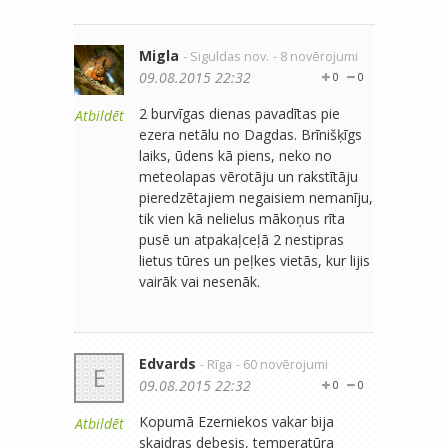
Migla
- Siguldas nov.
- 8 novērojumi
09.08.2015 22:32
0
0
2 burvīgas dienas pavadītas pie
Atbildēt
ezera netālu no Dagdas. Brīnišķīgs
laiks, ūdens kā piens, neko no
meteolapas vērotāju un rakstītāju
pieredzētajiem negaisiem nemanīju,
tik vien kā nelielus mākoņus rīta
pusē un atpakaļceļā 2 nestipras
lietus tūres un peļkes vietās, kur lijis
vairāk vai nesenāk.
Edvards
- Rīga
- 60 novērojumi
E
09.08.2015 22:32
0
0
Kopumā Ezerniekos vakar bija
Atbildēt
skaidras debesis, temperatūra