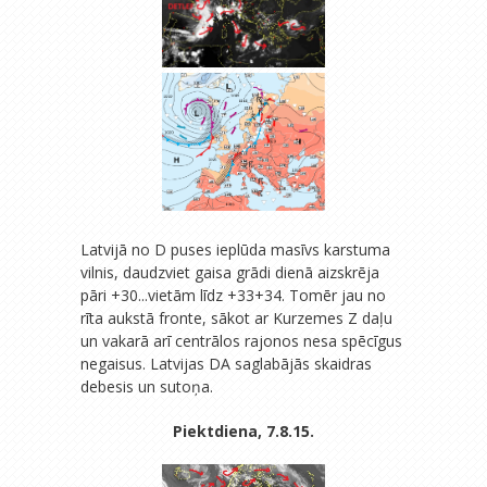
Latvijā no D puses ieplūda masīvs karstuma
vilnis, daudzviet gaisa grādi dienā aizskrēja
pāri +30...vietām līdz +33+34. Tomēr jau no
rīta aukstā fronte, sākot ar Kurzemes Z daļu
un vakarā arī centrālos rajonos nesa spēcīgus
negaisus. Latvijas DA saglabājās skaidras
debesis un sutoņa.
Piektdiena, 7.8.15.