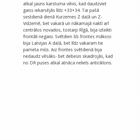
atkal jauns karstuma vilnis, kad daudzviet
gaiss iekarsējās līdz +33+34. Tai pašā
sestdienā dienā Kurzemes Z daļā un Z-
Vidzemē, bet vakarā un nākamajā naktī arī
centrālos novados, tostarp Rīgā, bija izteikti
frontāli negaisi. Svētdien šīs frontes mākoņi
bija Latvijas A daļā, bet līdz vakaram tie
pameta mūs. Aiz frontes svētdienā bija
nedaudz vēsāks- bet debesis skaidrojās, kad
no DR puses atkal atnāca neliels anticiklons.