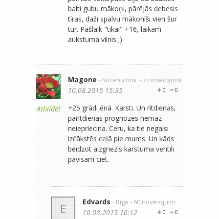
balti gubu mākoņi, pārējās debesis
tīras, daži spalvu mākonīši vien šur
tur. Pašlaik "tikai" +16, laikam
aukstuma vilnis ;)
Magone
- Kocēnu nov.
- 2 novērojumi
10.08.2015 15:35
0
0
+25 grādi ēnā. Karsti. Un rītdienas,
Atbildēt
parītdienas prognozes nemaz
neiepriecina. Ceru, ka tie negaisi
izčākstēs ceļā pie mums. Un kāds
beidzot aizgriezīs karstuma ventili
pavisam ciet.
Edvards
- Rīga
- 60 novērojumi
E
10.08.2015 16:12
0
0