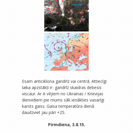
Esam anticiklona gandrīz vai centrā. Attiecīgi
laika apzstākļi ir- gandrīz skaidras debesis
viscaur. Ar A vējiem no Ukrainas / Krievijas
dienvidiem pie mums sāk ienākties vasarīgi
karsts gaiss. Gaisa temperatūra dienā
daudzviet jau pāri +25.
Pirmdiena, 3.8.15.