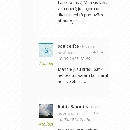
Lai izdodas :) Man šis laiks
visu enerģiju atņem un
tikai rudenī tā pamazām
atjaunojas.
saulcerīte
- Rīga
- 2
S
novērojumi
0
0
10.08.2015 18:49
Atbildēt
Man tie jūsu strīdu patīk-
nemēs tur varam ko mainīt
ne izvēlēties......
Raitis Sametis
- Rīga
- 1
novērojums
0
0
10.08.2015 22:26
Atbildēt
Ja nu vienīgi paceļojot