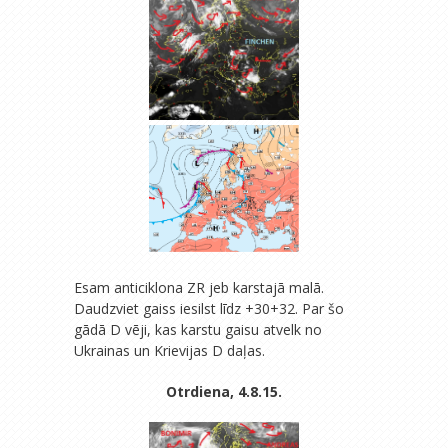
Esam anticiklona ZR jeb karstajā malā.
Daudzviet gaiss iesilst līdz +30+32. Par šo
gādā D vēji, kas karstu gaisu atvelk no
Ukrainas un Krievijas D daļas.
Otrdiena, 4.8.15.