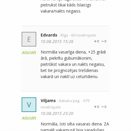
pietrukst tikai kāds īslaicigs
vakara/nakts negaiss.
Edvards
- Rīga
- 60 novērojumi
E
10.08.2015 15:26
0
0
Normāla vasarīga diena, +25 grādi
Atbildēt
ārā, piekrītu gubumākonim,
pietrūkst vakara un nakts negaisu,
bet tie prognozējas trešdienas
vakarā un naktī uz ceturtdienu.
Viljams
- Katvaru pag.
- 679
V
novērojumi
0
0
10.08.2015 23:20
Atbildēt
Normāla, ļoti silta vasaras diena. ZA
pamalē vakarpusē bija saradušies