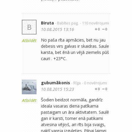
Biruta
- Babītes pag.
- 110 novērojumi
B
10.08.2015 13:16
0
0
No paša rīta apmācies, bet nu jau
Atbildēt
debesis virs galvas ir skaidras. Saule
karsta, bet ēnā un vējā ziemelis pūš
cauri . +23*C.
gubumākonis
- Rīga
- 0 novērojumi
10.08.2015 15:23
0
0
Šodien beidzot normāla, gandrīz
Atbildēt
ideala vasaras diena patīkama
pastaigam un āra aktivitatem. Saulē
gan ir karsti, tomer enā patikami
atvesina vējiņš, ari rīts bija svaigs,
naktī vareja izguleties. Pilnai laimei