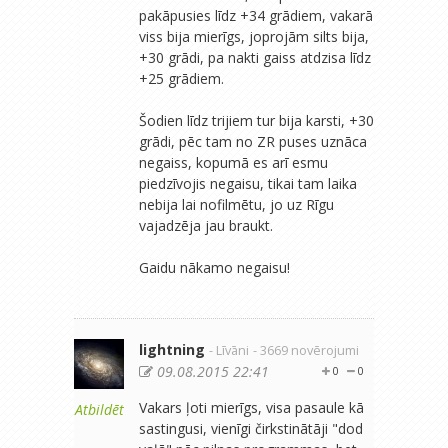
pakāpusies līdz +34 grādiem, vakarā
viss bija mierīgs, joprojām silts bija,
+30 grādi, pa nakti gaiss atdzisa līdz
+25 grādiem.
Šodien līdz trijiem tur bija karsti, +30
grādi, pēc tam no ZR puses uznāca
negaiss, kopumā es arī esmu
piedzīvojis negaisu, tikai tam laika
nebija lai nofilmētu, jo uz Rīgu
vajadzēja jau braukt.
Gaidu nākamo negaisu!
lightning
- Līvāni
- 3669 novērojumi
09.08.2015 22:41
0
0
Vakars ļoti mierīgs, visa pasaule kā
Atbildēt
sastingusi, vienīgi čirkstinātāji "dod