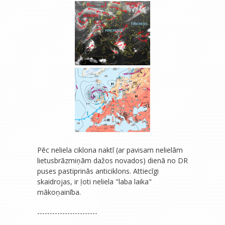
Pēc neliela ciklona naktī (ar pavisam nelielām
lietusbrāzmiņām dažos novados) dienā no DR
puses pastiprinās anticiklons. Attiecīgi
skaidrojas, ir ļoti neliela "laba laika"
mākoņainība.
------------------------