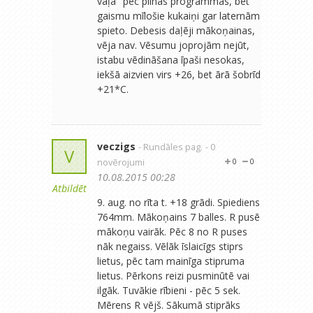
vaļā" pēc pilnas programmas, bet
gaismu mīlošie kukaiņi gar laternām
spieto. Debesis daļēji mākoņainas,
vēja nav. Vēsumu joprojām nejūt,
istabu vēdināšana īpaši nesokas,
iekšā aizvien virs +26, bet ārā šobrīd
+21*C.
veczigs
- Rundāles pag.
- 0
V
novērojumi
0
0
10.08.2015 00:28
Atbildēt
9. aug. no rīta t. +18 grādi. Spiediens
764mm. Mākoņains 7 balles. R pusē
mākoņu vairāk. Pēc 8 no R puses
nāk negaiss. Vēlāk īslaicīgs stiprs
lietus, pēc tam mainīga stipruma
lietus. Pērkons reizi pusminūtē vai
ilgāk. Tuvākie rībieni - pēc 5 sek.
Mērens R vējš. Sākumā stiprāks