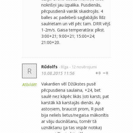
nokrišņi jau izpalika. Pusdienās,
pēcpusdienā vairāk skaidrojās. 4
balles ac padebeši saglabājās līdz
saulrietam un vēl pēc tam. DRR vējš
1-2m/s. Gaisa temperatūra: plkst.
3:00+21; 9:00+21; 15:00+24;
21:00+20.
Rūdolfs
- Rīga
- 12 novērojumi
R
10.08.2015 11:56
0
0
Vakardien vēl Džūkstes pusē
Atbildēt
pēcpusdiena saulaina, +24, bet
saulē nez kāpēc likās ļoti karsti, pat
karstāk kā karstajās dienās. Ap
astoņiem, braucot prom, R pusē
bija neliels lietus/negaisa mākonītis
ar vāju ducināšanu, tomēr tā
uznākšanu (ja tas vispār notika)