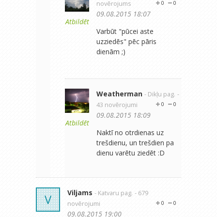
novērojums
0
0
09.08.2015 18:07
Atbildēt
Varbūt "pūcei aste
uzziedēs" pēc pāris
dienām ;)
Weatherman
- Dikļu pag.
-
43 novērojumi
0
0
09.08.2015 18:09
Atbildēt
Naktī no otrdienas uz
trešdienu, un trešdien pa
dienu varētu ziedēt :D
Viljams
- Katvaru pag.
- 679
V
novērojumi
0
0
09.08.2015 19:00