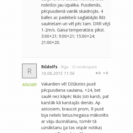
nokrišņi jau izpalika. Pusdienās,
pēcpusdienā vairāk skaidrojās. 4
balles ac padebeši saglabājās līdz
saulrietam un vēl pēc tam. DRR vējš
1-2m/s. Gaisa temperatūra: plkst.
3:00+21; 9:00+21; 15:00+24;
21:00+20.
Rūdolfs
- Rīga
- 12 novērojumi
R
10.08.2015 11:56
0
0
Vakardien vēl Džūkstes pusē
Atbildēt
pēcpusdiena saulaina, +24, bet
saulē nez kāpēc likās ļoti karsti, pat
karstāk kā karstajās dienās. Ap
astoņiem, braucot prom, R pusē
bija neliels lietus/negaisa mākonītis
ar vāju ducināšanu, tomēr tā
uznākšanu (ja tas vispār notika)