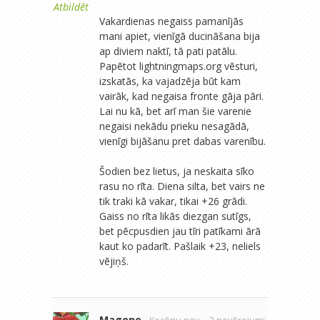
Atbildēt
Vakardienas negaiss pamanījās
mani apiet, vienīgā ducināšana bija
ap diviem naktī, tā pati patālu.
Papētot lightningmaps.org vēsturi,
izskatās, ka vajadzēja būt kam
vairāk, kad negaisa fronte gāja pāri.
Lai nu kā, bet arī man šie varenie
negaisi nekādu prieku nesagādā,
vienīgi bijāšanu pret dabas varenību.
Šodien bez lietus, ja neskaita sīko
rasu no rīta. Diena silta, bet vairs ne
tik traki kā vakar, tikai +26 grādi.
Gaiss no rīta likās diezgan sutīgs,
bet pēcpusdien jau tīri patīkami ārā
kaut ko padarīt. Pašlaik +23, neliels
vējiņš.
Magone