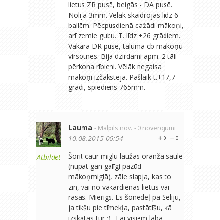
lietus ZR pusē, beigās - DA pusē.
Nolija 3mm. Vēlāk skaidrojās līdz 6
ballēm. Pēcpusdienā dažādi mākoņi,
arī zemie gubu. T. līdz +26 grādiem.
Vakarā DR pusē, tālumā cb mākoņu
virsotnes. Bija dzirdami apm. 2 tāli
pērkona rībieni. Vēlāk negaisa
mākoņi izčākstēja. Pašlaik t.+17,7
grādi, spiediens 765mm.
Lauma
- Mālpils nov.
- 0 novērojumi
10.08.2015 06:54
0
0
Šorīt caur miglu laužas oranža saule
Atbildēt
(nupat gan galīgi pazūd
mākoņmiglā), zāle slapja, kas to
zin, vai no vakardienas lietus vai
rasas. Mierīgs. Es šonedēļ pa Sēliju,
ja tikšu pie tīmekļa, pastātīšu, kā
izskatās tur :) . Lai visiem laba