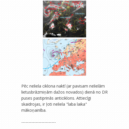
Pēc neliela ciklona naktī (ar pavisam nelielām
lietusbrāzmiņām dažos novados) dienā no DR
puses pastiprinās anticiklons. Attiecīgi
skaidrojas, ir ļoti neliela "laba laika"
mākoņainība.
------------------------