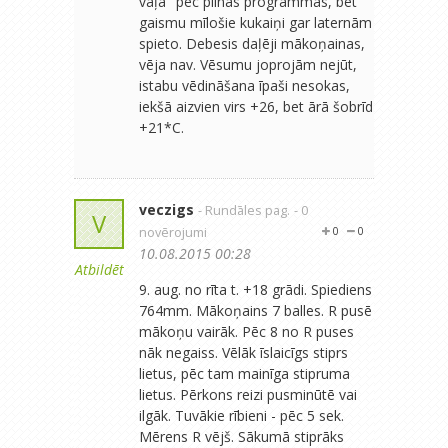
vaļā" pēc pilnas programmas, bet
gaismu mīlošie kukaiņi gar laternām
spieto. Debesis daļēji mākoņainas,
vēja nav. Vēsumu joprojām nejūt,
istabu vēdināšana īpaši nesokas,
iekšā aizvien virs +26, bet ārā šobrīd
+21*C.
veczigs
- Rundāles pag.
- 0
V
novērojumi
0
0
10.08.2015 00:28
Atbildēt
9. aug. no rīta t. +18 grādi. Spiediens
764mm. Mākoņains 7 balles. R pusē
mākoņu vairāk. Pēc 8 no R puses
nāk negaiss. Vēlāk īslaicīgs stiprs
lietus, pēc tam mainīga stipruma
lietus. Pērkons reizi pusminūtē vai
ilgāk. Tuvākie rībieni - pēc 5 sek.
Mērens R vējš. Sākumā stiprāks