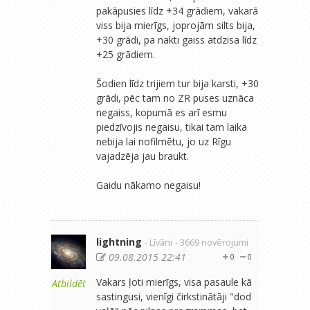
pakāpusies līdz +34 grādiem, vakarā
viss bija mierīgs, joprojām silts bija,
+30 grādi, pa nakti gaiss atdzisa līdz
+25 grādiem.
Šodien līdz trijiem tur bija karsti, +30
grādi, pēc tam no ZR puses uznāca
negaiss, kopumā es arī esmu
piedzīvojis negaisu, tikai tam laika
nebija lai nofilmētu, jo uz Rīgu
vajadzēja jau braukt.
Gaidu nākamo negaisu!
lightning
- Līvāni
- 3669 novērojumi
09.08.2015 22:41
0
0
Vakars ļoti mierīgs, visa pasaule kā
Atbildēt
sastingusi, vienīgi čirkstinātāji "dod