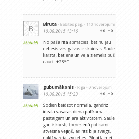
Biruta
- Babītes pag.
- 110 novērojumi
B
10.08.2015 13:16
0
0
No paša rīta apmācies, bet nu jau
Atbildēt
debesis virs galvas ir skaidras. Saule
karsta, bet ēnā un vējā ziemelis pūš
cauri . +23*C.
gubumākonis
- Rīga
- 0 novērojumi
10.08.2015 15:23
0
0
Šodien beidzot normāla, gandrīz
Atbildēt
ideala vasaras diena patīkama
pastaigam un āra aktivitatem. Saulē
gan ir karsti, tomer enā patikami
atvesina vējiņš, ari rīts bija svaigs,
naktī vareja izguleties. Pilnai laimei