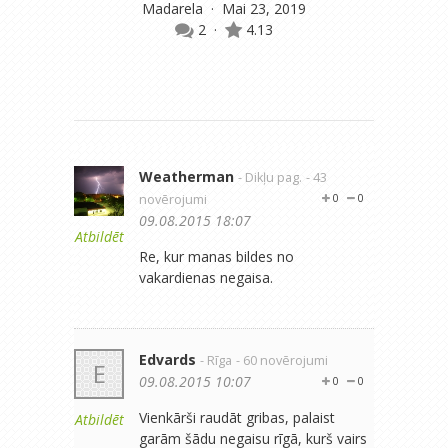
Madarela
· Mai 23, 2019
2
·
4.13
Weatherman
- Dikļu pag.
- 43
novērojumi
0
0
09.08.2015 18:07
Atbildēt
Re, kur manas bildes no
vakardienas negaisa.
Edvards
- Rīga
- 60 novērojumi
E
09.08.2015 10:07
0
0
Vienkārši raudāt gribas, palaist
Atbildēt
garām šādu negaisu rīgā, kurš vairs