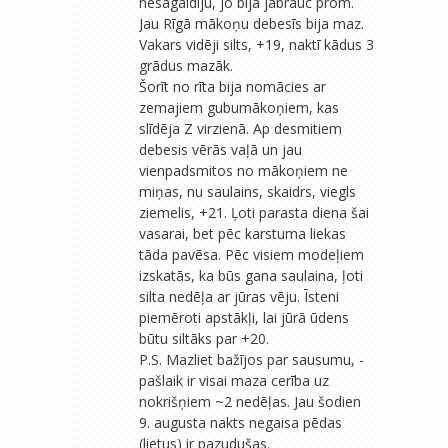
nesagaidīju, jo bija jābrauc prom.
Jau Rīgā mākoņu debesīs bija maz.
Vakars vidēji silts, +19, naktī kādus 3
grādus mazāk.
Šorīt no rīta bija nomācies ar
zemajiem gubumākoņiem, kas
slīdēja Z virzienā. Ap desmitiem
debesis vērās vaļā un jau
vienpadsmitos no mākoņiem ne
miņas, nu saulains, skaidrs, viegls
ziemelis, +21. Ļoti parasta diena šai
vasarai, bet pēc karstuma liekas
tāda pavēsa. Pēc visiem modeļiem
izskatās, ka būs gana saulaina, ļoti
silta nedēļa ar jūras vēju. Īsteni
piemēroti apstākļi, lai jūrā ūdens
būtu siltāks par +20.
P.S. Mazliet bažījos par sausumu, -
pašlaik ir visai maza cerība uz
nokrišņiem ~2 nedēļas. Jau šodien
9. augusta nakts negaisa pēdas
(lietus) ir pazudušas.