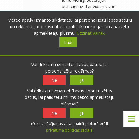
attiecīgi uz dienvidiem, vai-
taisni otrādi- uz ziemeļiem.
Līdzīgi kā daudziem
Meteolapa.lv izmanto sīkdatnes, lai personalizētu lapas saturu
amerikāņiem, arī Ilmāram
un reklāmas, nodrošinātu sociālo tīklu iespējas un analizētu
Dzenim (slavenajam
apmeklētāju plūsmu.
Uzzināt vairāk.
dziesminiekam) ir viena
Labi
māja Floridā un otra kaut
kur ASV vidusdaļā (katra
savam gadalaikam).
Vai drīkstam izmantot Tavus datus, lai
personalizētu reklāmas?
Nē
Jā
lightning
- Līvāni
- 3669
Vai drīkstam izmantot Tavus anonimizētus
novērojumi
0
0
datus, lai palīdzētu mums sekot apmeklētāju
10.08.2015 23:39
Atbildēt
plūsmai?
Man enerģija pazūd
Nē
Jā
rudens otrajā pusē, ja
iestājas ilgstošs slapjš un
(šos uzstādījumus varat mainīt jebkurā brīdī
tumšs laiks ar lielu
privātuma politikas sadaļā
)
mitrumu. Tad bieži klāt ir