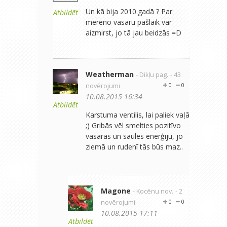
Un kā bija 2010.gadā ? Par
Atbildēt
mēreno vasaru pašlaik var
aizmirst, jo tā jau beidzās =D
Weatherman
- Dikļu pag.
- 43
novērojumi
0
0
10.08.2015 16:34
Atbildēt
Karstuma ventilis, lai paliek vaļā
;) Gribās vēl smelties pozitīvo
vasaras un saules enerģiju, jo
ziemā un rudenī tās būs maz..
Magone
- Kocēnu nov.
- 2
novērojumi
0
0
10.08.2015 17:11
Atbildēt