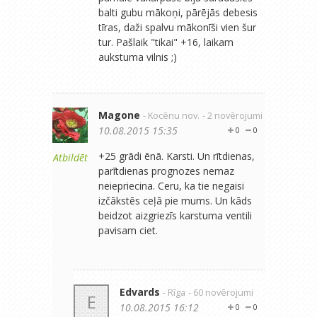
balti gubu mākoņi, pārējās debesis
tīras, daži spalvu mākonīši vien šur
tur. Pašlaik "tikai" +16, laikam
aukstuma vilnis ;)
Magone
- Kocēnu nov.
- 2 novērojumi
10.08.2015 15:35
0
0
+25 grādi ēnā. Karsti. Un rītdienas,
Atbildēt
parītdienas prognozes nemaz
neiepriecina. Ceru, ka tie negaisi
izčākstēs ceļā pie mums. Un kāds
beidzot aizgriezīs karstuma ventili
pavisam ciet.
Edvards
- Rīga
- 60 novērojumi
E
10.08.2015 16:12
0
0