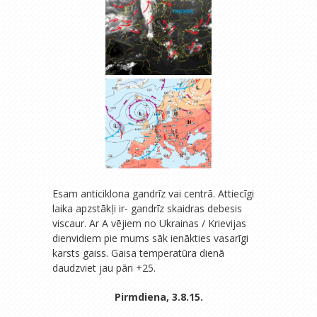
Esam anticiklona gandrīz vai centrā. Attiecīgi
laika apzstākļi ir- gandrīz skaidras debesis
viscaur. Ar A vējiem no Ukrainas / Krievijas
dienvidiem pie mums sāk ienākties vasarīgi
karsts gaiss. Gaisa temperatūra dienā
daudzviet jau pāri +25.
Pirmdiena, 3.8.15.