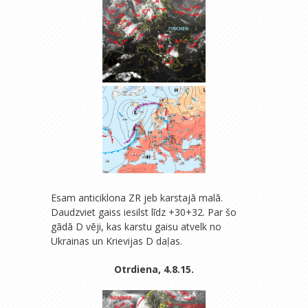
Esam anticiklona ZR jeb karstajā malā.
Daudzviet gaiss iesilst līdz +30+32. Par šo
gādā D vēji, kas karstu gaisu atvelk no
Ukrainas un Krievijas D daļas.
Otrdiena, 4.8.15.