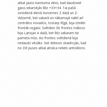
atkal jauns karstuma vilnis, kad daudzviet
gaiss iekarsējās līdz +33+34. Tai pašā
sestdienā dienā Kurzemes Z daļā un Z-
Vidzemē, bet vakarā un nākamajā naktī arī
centrālos novados, tostarp Rīgā, bija izteikti
frontāli negaisi. Svētdien šīs frontes mākoņi
bija Latvijas A daļā, bet līdz vakaram tie
pameta mūs. Aiz frontes svētdienā bija
nedaudz vēsāks- bet debesis skaidrojās, kad
no DR puses atkal atnāca neliels anticiklons.