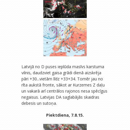
Latvijā no D puses ieplūda masīvs karstuma
vilnis, daudzviet gaisa grādi dienā aizskrēja
pāri +30...vietām līdz +33+34. Tomēr jau no
rīta aukstā fronte, sākot ar Kurzemes Z daļu
un vakarā arī centrālos rajonos nesa spēcīgus
negaisus. Latvijas DA saglabājās skaidras
debesis un sutoņa.
Piektdiena, 7.8.15.