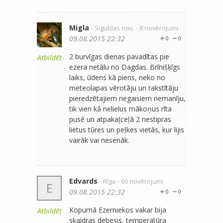
Migla
- Siguldas nov.
- 8 novērojumi
09.08.2015 22:32
0
0
2 burvīgas dienas pavadītas pie
Atbildēt
ezera netālu no Dagdas. Brīnišķīgs
laiks, ūdens kā piens, neko no
meteolapas vērotāju un rakstītāju
pieredzētajiem negaisiem nemanīju,
tik vien kā nelielus mākoņus rīta
pusē un atpakaļceļā 2 nestipras
lietus tūres un peļkes vietās, kur lijis
vairāk vai nesenāk.
Edvards
- Rīga
- 60 novērojumi
E
09.08.2015 22:32
0
0
Kopumā Ezerniekos vakar bija
Atbildēt
skaidras debesis, temperatūra