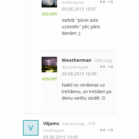
novērojums
0
0
09.08.2015 18:07
Atbildēt
Varbūt "pūcei aste
uzziedēs" pēc pāris
dienām ;)
Weatherman
- Dikļu pag.
-
43 novērojumi
0
0
09.08.2015 18:09
Atbildēt
Naktī no otrdienas uz
trešdienu, un trešdien pa
dienu varētu ziedēt :D
Viljams
- Katvaru pag.
- 679
V
novērojumi
0
0
09.08.2015 19:00