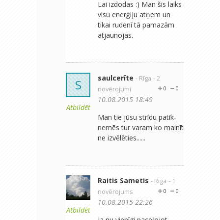
Lai izdodas :) Man šis laiks
visu enerģiju atņem un
tikai rudenī tā pamazām
atjaunojas.
saulcerīte
- Rīga
- 2
S
novērojumi
0
0
10.08.2015 18:49
Atbildēt
Man tie jūsu strīdu patīk-
nemēs tur varam ko mainīt
ne izvēlēties......
Raitis Sametis
- Rīga
- 1
novērojums
0
0
10.08.2015 22:26
Atbildēt
Ja nu vienīgi paceļojot