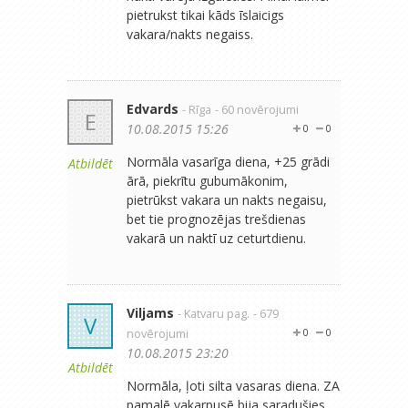
pietrukst tikai kāds īslaicigs
vakara/nakts negaiss.
Edvards
- Rīga
- 60 novērojumi
E
10.08.2015 15:26
0
0
Normāla vasarīga diena, +25 grādi
Atbildēt
ārā, piekrītu gubumākonim,
pietrūkst vakara un nakts negaisu,
bet tie prognozējas trešdienas
vakarā un naktī uz ceturtdienu.
Viljams
- Katvaru pag.
- 679
V
novērojumi
0
0
10.08.2015 23:20
Atbildēt
Normāla, ļoti silta vasaras diena. ZA
pamalē vakarpusē bija saradušies