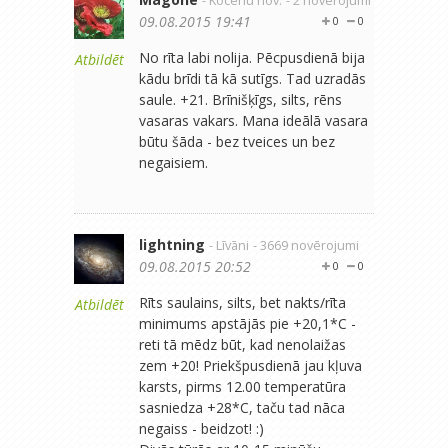
- Kocēnu nov.
- 2 novērojumi
09.08.2015 19:41
0
0
No rīta labi nolija. Pēcpusdienā bija
Atbildēt
kādu brīdi tā kā sutīgs. Tad uzradās
saule. +21. Brīnišķīgs, silts, rēns
vasaras vakars. Mana ideālā vasara
būtu šāda - bez tveices un bez
negaisiem.
lightning
- Līvāni
- 3669 novērojumi
09.08.2015 20:52
0
0
Rīts saulains, silts, bet nakts/rīta
Atbildēt
minimums apstājās pie +20,1*C -
reti tā mēdz būt, kad nenolaižas
zem +20! Priekšpusdienā jau kļuva
karsts, pirms 12.00 temperatūra
sasniedza +28*C, taču tad nāca
negaiss - beidzot! :)