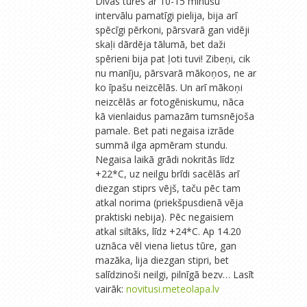
Divās tūrēs ar 10-15 minūšu
intervālu pamatīgi pielija, bija arī
spēcīgi pērkoni, pārsvarā gan vidēji
skaļi dārdēja tālumā, bet daži
spērieni bija pat ļoti tuvi! Zibeņi, cik
nu manīju, pārsvarā mākoņos, ne ar
ko īpašu neizcēlās. Un arī mākoņi
neizcēlās ar fotogēniskumu, nāca
kā vienlaidus pamazām tumsnējoša
pamale. Bet pati negaisa izrāde
summā ilga apmēram stundu.
Negaisa laikā grādi nokritās līdz
+22*C, uz neilgu brīdi sacēlās arī
diezgan stiprs vējš, taču pēc tam
atkal norima (priekšpusdienā vēja
praktiski nebija). Pēc negaisiem
atkal siltāks, līdz +24*C. Ap 14.20
uznāca vēl viena lietus tūre, gan
mazāka, lija diezgan stipri, bet
salīdzinoši neilgi, pilnīgā bezv… Lasīt
vairāk:
novitusi.meteolapa.lv