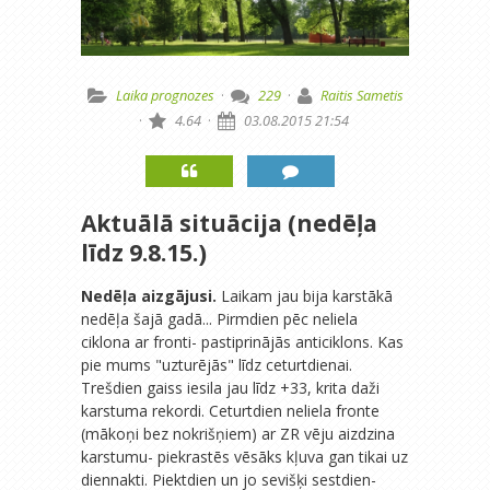
Laika prognozes
·
229
·
Raitis Sametis
·
4.64
·
03.08.2015 21:54
Aktuālā situācija (nedēļa
līdz 9.8.15.)
Nedēļa aizgājusi.
Laikam jau bija karstākā
nedēļa šajā gadā... Pirmdien pēc neliela
ciklona ar fronti- pastiprinājās anticiklons. Kas
pie mums "uzturējās" līdz ceturtdienai.
Trešdien gaiss iesila jau līdz +33, krita daži
karstuma rekordi. Ceturtdien neliela fronte
(mākoņi bez nokrišņiem) ar ZR vēju aizdzina
karstumu- piekrastēs vēsāks kļuva gan tikai uz
diennakti. Piektdien un jo sevišķi sestdien-