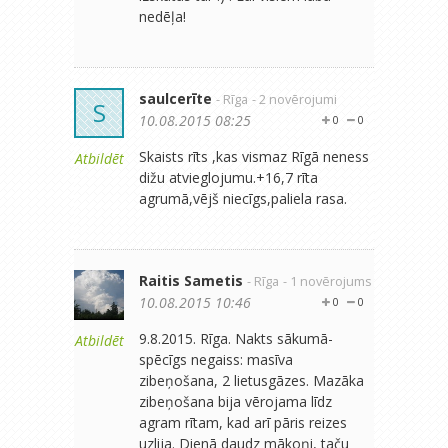
nedēļa!
saulcerīte
- Rīga
- 2 novērojumi
S
10.08.2015 08:25
0
0
Skaists rīts ,kas vismaz Rīgā neness
Atbildēt
dižu atvieglojumu.+16,7 rīta
agrumā,vējš niecīgs,paliela rasa.
Raitis Sametis
- Rīga
- 1 novērojums
10.08.2015 10:46
0
0
9.8.2015. Rīga. Nakts sākumā-
Atbildēt
spēcīgs negaiss: masīva
zibeņošana, 2 lietusgāzes. Mazāka
zibeņošana bija vērojama līdz
agram rītam, kad arī pāris reizes
uzlija. Dienā daudz mākoņi, taču