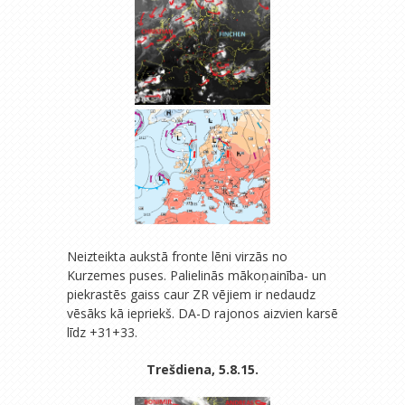
Neizteikta aukstā fronte lēni virzās no
Kurzemes puses. Palielinās mākoņainība- un
piekrastēs gaiss caur ZR vējiem ir nedaudz
vēsāks kā iepriekš. DA-D rajonos aizvien karsē
līdz +31+33.
Trešdiena, 5.8.15.