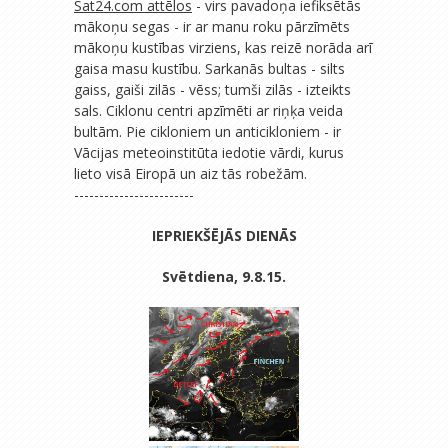
Sat24.com attēlos
- virs pavadoņa iefiksētās
mākoņu segas - ir ar manu roku pārzīmēts
mākoņu kustības virziens, kas reizē norāda arī
gaisa masu kustību. Sarkanās bultas - silts
gaiss, gaiši zilās - vēss; tumši zilās - izteikts
sals. Ciklonu centri apzīmēti ar riņķa veida
bultām. Pie cikloniem un anticikloniem - ir
Vācijas meteoinstitūta iedotie vārdi, kurus
lieto visā Eiropā un aiz tās robežām.
------------------------
IEPRIEKŠĒJĀS DIENĀS
Svētdiena, 9.8.15.